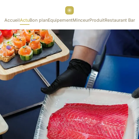
Accueil
Actu
Bon plan
Equipement
Minceur
Produit
Restaurant Bar