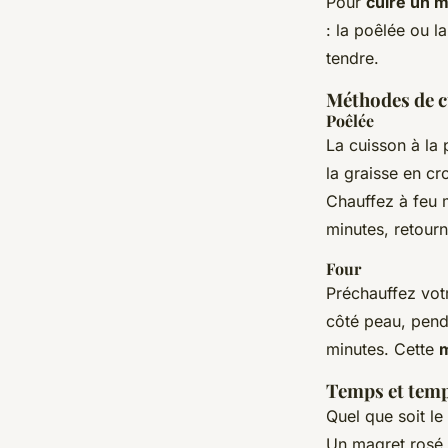
Pour
cuire un 
: la poêlée ou l
tendre.
Méthodes de 
Poêlée
La cuisson à la 
la graisse en cr
Chauffez à feu 
minutes, retourn
Four
Préchauffez votr
côté peau, penda
minutes. Cette
Temps et temp
Quel que soit le 
Un magret rosé 