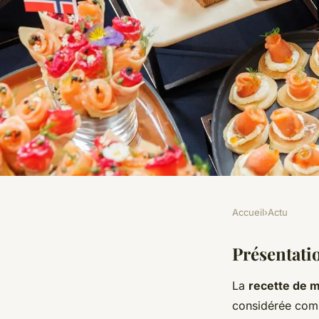
Accueil
›
Actu
ACTU
Dégustez un magret
Présentatio
La
recette de 
saveurs sublimes : l
considérée com