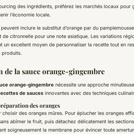
urcing des ingrédients, préférez les marchés locaux pour g
tenir l’économie locale.
 peuvent inclure le substitut d’orange par du pamplemousse,
ut de citronnelle pour une note asiatique. Les variations régi
t un excellent moyen de personnaliser la recette tout en res
s produits.
n de la sauce orange-gingembre
uce orange-gingembre
nécessite une approche minutieuse 
recettes de sauces
innovantes avec des techniques culinai
préparation des oranges
hoisir des oranges mûres. Pour éplucher les oranges eff
sans abîmer le fruit, puis détachez délicatement les section
rant soigneusement la membrane pour évincer toute amertu