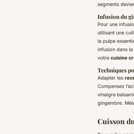
segments devien
Infusion du g
Pour une infusio
utilisant une c
la pulpe essenti
infusion dans la
votre
cuisine c
Techniques po
Adapter les
rec
Compensez l’aci
vinaigre balsami
gingembre. Méla
Cuisson du