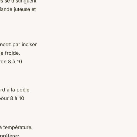
s se distinguent
iande juteuse et
ncez par inciser
le froide.
ron 8 à 10
rd à la poêle,
pour 8 à 10
a température.
 préférez