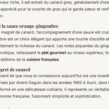
orange-gingembre !
aveur riche, il est extrait du canard gras, généralement d’un
apprécié pour la couche de gras qui le garde juteux et ren
on.
 la sauce orange-gingembre
e magret de canard, l’accompagnement d’une sauce est cruc
bre est un choix élégant qui apporte une touche d’acidité e
faitement la richesse du canard. Les notes piquantes du gin
xotique, rehaussant le
plat gourmet
au niveau supérieur, to
raditions de la
cuisine française
.
gret de canard
nard tel que nous le connaissons aujourd’hui est une invent
risée par André Daguin dans les années 1960 à Auch, dans 
formé en une délicatesse culinaire, il représente un vérita
ronomie française, fusionnant simplicité et sophistication.