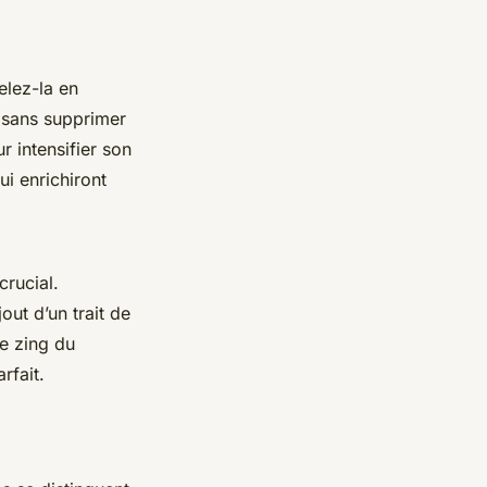
.
elez-la en
e sans supprimer
r intensifier son
ui enrichiront
crucial.
ut d’un trait de
le zing du
rfait.