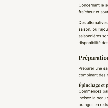
Concernant le so
fraîcheur et sou
Des alternatives
saison, ou l’ajo
saisonnières son
disponibilité de
Préparatio
Préparer une
sa
combinant des
Épluchage et 
Commencez par c
incisez la peau 
oranges en reti