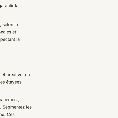
arantir la
 selon la
onales et
pectant la
et créative, en
res étayées.
icacement,
s. Segmentez les
me. Ces