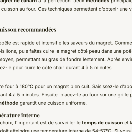
magret de canard
à la perfection, deux
méthodes
principale
a cuisson au four. Ces techniques permettent d’obtenir une v
cuisson recommandées
poêle est rapide et intensifie les saveurs du magret. Comme
oisillons, puis faites cuire le magret côté peau dans une poê
moyen, permettant au gras de fondre lentement. Après envi
ez-le pour cuire le côté chair durant 4 à 5 minutes.
e four à 180°C pour un magret bien cuit. Saisissez-le d’abo
nt 4 à 5 minutes. Ensuite, placez-le au four sur une grille 
méthode
garantit une cuisson uniforme.
érature interne
choix, l’important est de surveiller le
temps de cuisson
et l
doit atteindre une température interne de 54-57°C. Si vous