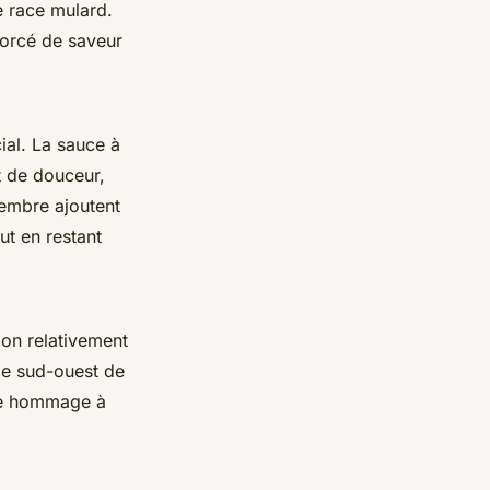
e race mulard.
forcé de saveur
ial. La sauce à
t de douceur,
gembre ajoutent
ut en restant
ion relativement
le sud-ouest de
ble hommage à