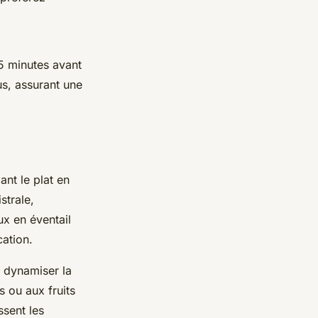
 5 minutes avant
us, assurant une
nt le plat en
strale,
x en éventail
cation.
e dynamiser la
 ou aux fruits
ssent les