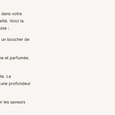
dans votre
ité. Voici la
ise :
z un boucher de
he et parfumée.
te. Le
e une profondeur
er les saveurs