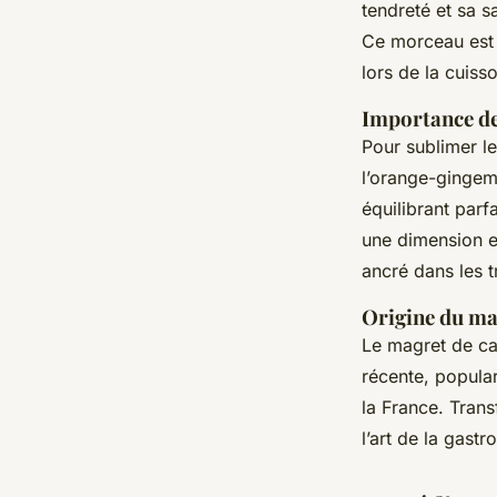
irrésistible sauce 
tendreté et sa s
Ce morceau est 
lors de la cuiss
Aaron
•
27 novembre 2024
•
7 min de lecture
Importance de
Pour sublimer l
l’orange-gingem
équilibrant par
une dimension e
ancré dans les t
Origine du ma
Le magret de ca
récente, popula
la France. Trans
l’art de la gast