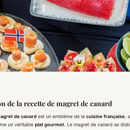
 de canard aux
n de la recette de magret de canard
magret de canard
est un emblème de la
cuisine française
, 
a recette
me un véritable
plat gourmet
. Le magret de canard se dist