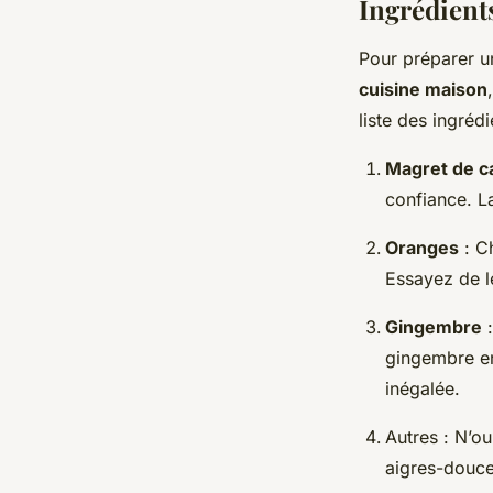
Ingrédient
Pour préparer 
cuisine maison
liste des ingréd
Magret de c
confiance. L
Oranges
: C
Essayez de l
Gingembre
:
gingembre en
inégalée.
Autres : N’ou
aigres-douce