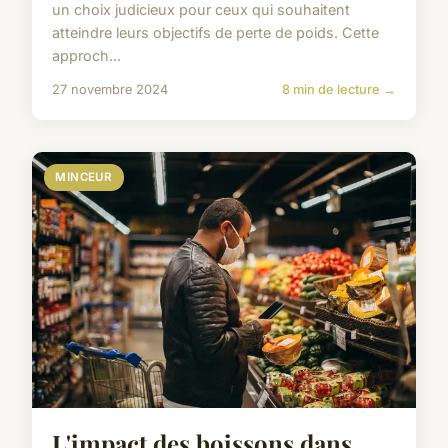
un choix judicieux pour ceux qui souhaitent
atteindre leurs objectifs de perte de poids. Cette
approch...
27 novembre 2024
8 min de lecture →
MINCEUR
L'impact des boissons dans